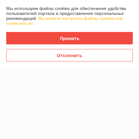
Мы используем файлы cookies для обеспечения удобства
пользователей портала и предоставления персональных
Доставка и оплата
рекомендаций.
Вы можете настроить файлы cookies или
отключить их.
График работы
Принять
Полная версия сайта
Отклонить
Политика обработки cookies
Сайт создан на платформе Deal.by
Информация для покупателя
Индивидуальный предприниматель:
ИП Жикулин Сергей Михайлович
г. Минск, ул. Голубева, 22 корп. 1 кв. 531
Регистрационный номер ЕГР: 191953556
УНП: 191953556
Регистрационный орган: Минский Горисполком. Отдел по контролю за