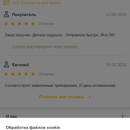
218 отзывов за всё время
Покупатель
12.06.2026
Отлично
Заказ получен. Детали подошли.  Отправили быстро. Всё ОК!
Сделка подтверждена через корзину
Евгений
30.05.2026
Отлично
Соответствует заявленным требованиям. И цена оптимальная
Показать все отзывы
О нас
Обработка файлов cookie
Контакты