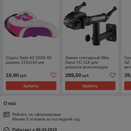
Седло Stels AZ-5559-03
Зажим слесарный Bike
Сед
размер 215x150 мм
Hand YC-116 для
AZ
ремонта велосипедов
вел
16,90
289,50
39
руб.
руб.
Купить
Купить
О нас
Рейтинг не сформирован
Менее 5 отзывов за последний год
Работает с 06.04.2015