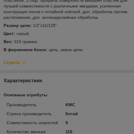
пластинах, Z-обр. профиль поверхности внешних пластин для
лучшей совместимости с различными звёздами, усиленная
конструкция пинов с потайной клёпкой, доп. обработка против
растягивания, доп. антикоррозийная обработка.
Размер цепи:
1/2"x11/128".
Цвет:
серый.
Вес:
310 грамма.
В фирменном боксе:
цепь, замок цепи.
Скрыть
Характеристики
Основные атрибуты
Производитель
KMC
Страна производитель
Китай
Совместимость скоростей
9
Количество звеньев
116