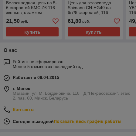
Велосипедная цепь на 5-
Цепь для велосипеда
Цеп
6 скоростей KMC Z6 116
Shimano CN-HG40 на
YBN
звеньев, с замком
6/7/8 скоростей, 116
116
звеньев
21,50
61,80
49
руб.
руб.
Купить
Купить
О нас
Рейтинг не сформирован
Менее 5 отзывов за последний год
Работает с 06.04.2015
г. Минск
Магазин: ул. М. Богдановича, 118 ТД "Некрасовский", этаж
2, пав. 60, Минск, Беларусь
Контакты
Показать весь график работы
Сегодня выходной