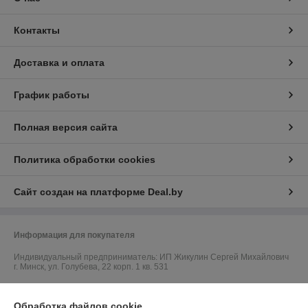
Контакты
Доставка и оплата
График работы
Полная версия сайта
Политика обработки cookies
Сайт создан на платформе Deal.by
Информация для покупателя
Индивидуальный предприниматель:
ИП Жикулин Сергей Михайлович
г. Минск, ул. Голубева, 22 корп. 1 кв. 531
Регистрационный номер ЕГР: 191953556
Обработка файлов cookie