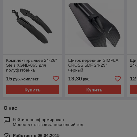
Комплект крыльев 24-26"
Щиток передний SIMPLA
Щит
Stels XGNB-063 для
СROSS SDF 24-29"
24-
полуфэтбайка
чёрный
15
13,30
12
руб./комплект
руб.
Купить
Купить
О нас
Рейтинг не сформирован
Менее 5 отзывов за последний год
Работает с 06.04.2015