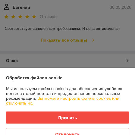
Евгений
30.05.2026
Отлично
Соответствует заявленным требованиям. И цена оптимальная
Показать все отзывы
О нас
Контакты
Обработка файлов cookie
Мы используем файлы cookies для обеспечения удобства
Доставка и оплата
пользователей портала и предоставления персональных
рекомендаций.
Вы можете настроить файлы cookies или
отключить их.
График работы
Принять
Полная версия сайта
Политика обработки cookies
Отклонить