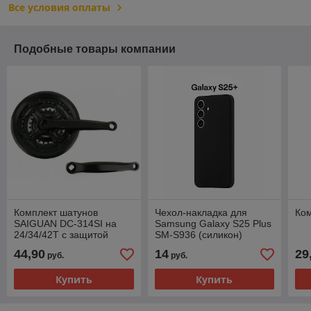
Все условия оплаты
Подобные товары компании
Комплект шатунов
Чехол-накладка для
Ком
SAIGUAN DC-314SI на
Samsung Galaxy S25 Plus
24/34/42T с защитой
SM-S936 (силикон)
черный с защитой
44,90
14
29
руб.
руб.
камеры
Купить
Купить