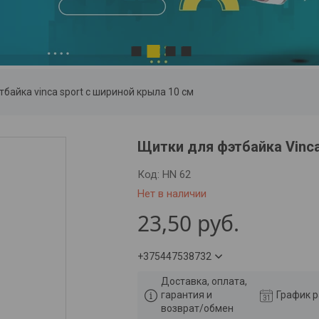
2
1
3
4
байка vinca sport с шириной крыла 10 см
Щитки для фэтбайка Vinca
Код:
HN 62
Нет в наличии
23,50
руб.
+375447538732
Доставка, оплата,
гарантия и
График 
возврат/обмен