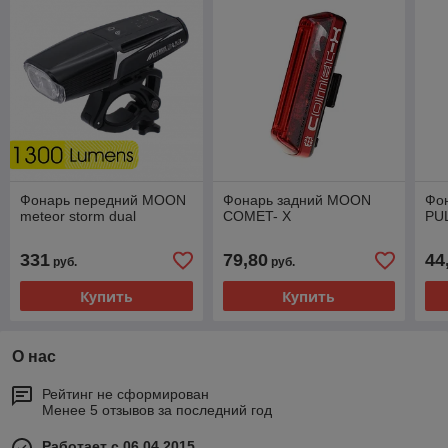
Фонарь передний MOON
Фонарь задний MOON
Фо
meteor storm dual
COMET- X
PU
331
79,80
44
руб.
руб.
Купить
Купить
О нас
Рейтинг не сформирован
Менее 5 отзывов за последний год
Работает с 06.04.2015