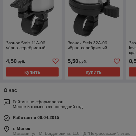
Звонок Stels 11A-06
Звонок Stels 32A-06
Зво
чёрно-серебристый
чёрно-серебристый
lov
кр
4,50
5,50
8,
руб.
руб.
Купить
Купить
О нас
Рейтинг не сформирован
Менее 5 отзывов за последний год
Работает с 06.04.2015
г. Минск
Магазин: ул. М. Богдановича, 118 ТД "Некрасовский", этаж