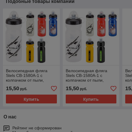
Подобные товары компании
Велосипедная фляга
Велосипедная фляга
Ве
Stels CB-1580A-1 с
Stels CB-1580A-1 с
Ste
колпачком от пыли,
колпачком от пыли,
кол
синяя, 680 мл
жёлтая, 680 мл
роз
15,50
15,50
15
руб.
руб.
Купить
Купить
О нас
Рейтинг не сформирован