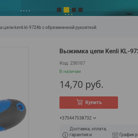
2
1
3
4
 цепи kenli kl-9724b с обрезиненной рукояткой
Выжимка цепи Kenli KL-97
Код:
230107
В наличии
14,70
руб.
Купить
+375447538732
Доставка, оплата,
гарантия и
График 