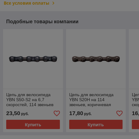
Все условия оплаты
Подобные товары компании
Цепь для велосипеда
Цепь для велосипеда
Цеп
YBN S50-S2 на 6,7
YBN S20H на 114
YBN
скоростей, 114 звеньев
звеньев, коричневая
ско
23,50
17,80
16
руб.
руб.
Купить
Купить