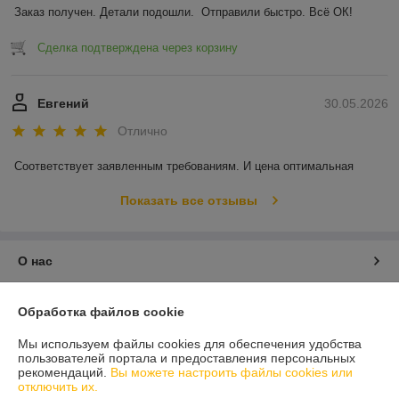
Заказ получен. Детали подошли.  Отправили быстро. Всё ОК!
Сделка подтверждена через корзину
Евгений
30.05.2026
Отлично
Соответствует заявленным требованиям. И цена оптимальная
Показать все отзывы
О нас
Контакты
Обработка файлов cookie
Мы используем файлы cookies для обеспечения удобства
Доставка и оплата
пользователей портала и предоставления персональных
рекомендаций.
Вы можете настроить файлы cookies или
отключить их.
График работы