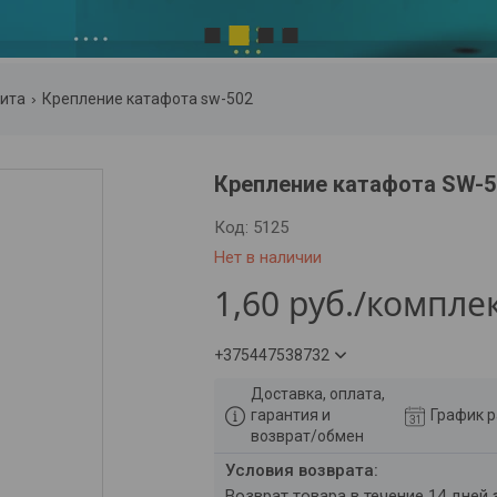
2
1
3
4
ита
Крепление катафота sw-502
Крепление катафота SW-5
Код:
5125
Нет в наличии
1,60
руб.
/компле
+375447538732
Доставка, оплата,
гарантия и
График 
возврат/обмен
возврат товара в течение 14 дней