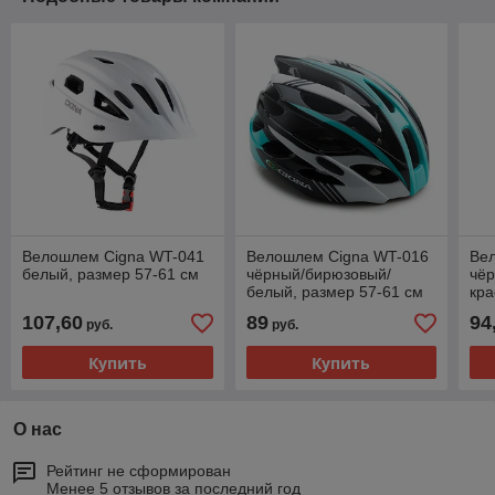
Велошлем Cigna WT-041
Велошлем Cigna WT-016
Ве
белый, размер 57-61 см
чёрный/бирюзовый/
чё
белый, размер 57-61 см
кра
см
107,60
89
94
руб.
руб.
Купить
Купить
О нас
Рейтинг не сформирован
Менее 5 отзывов за последний год