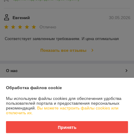
Евгений
30.05.2026
Отлично
Соответствует заявленным требованиям. И цена оптимальная
Показать все отзывы
О нас
Контакты
Обработка файлов cookie
Мы используем файлы cookies для обеспечения удобства
Доставка и оплата
пользователей портала и предоставления персональных
рекомендаций.
Вы можете настроить файлы cookies или
отключить их.
График работы
Принять
Полная версия сайта