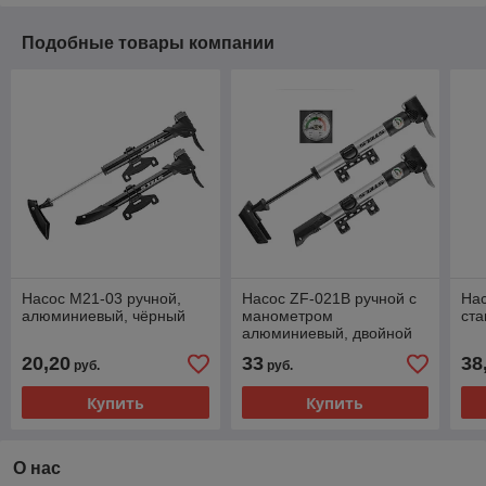
Подобные товары компании
Насос M21-03 ручной,
Насос ZF-021B ручной с
Нас
алюминиевый, чёрный
манометром
ст
алюминиевый, двойной
вентиль, серебристый
20,20
33
38
руб.
руб.
Купить
Купить
О нас