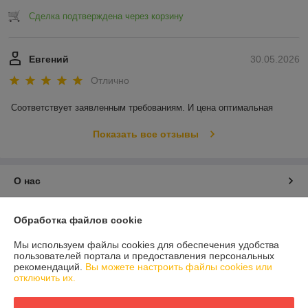
Сделка подтверждена через корзину
Евгений
30.05.2026
Отлично
Соответствует заявленным требованиям. И цена оптимальная
Показать все отзывы
О нас
Контакты
Обработка файлов cookie
Мы используем файлы cookies для обеспечения удобства
Доставка и оплата
пользователей портала и предоставления персональных
рекомендаций.
Вы можете настроить файлы cookies или
отключить их.
График работы