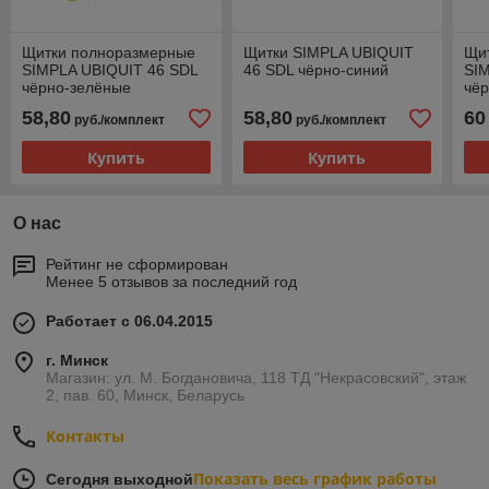
Щитки полноразмерные
Щитки SIMPLA UBIQUIT
Щи
SIMPLA UBIQUIT 46 SDL
46 SDL чёрно-синий
SIM
чёрно-зелёные
чё
58,80
58,80
60
руб./комплект
руб./комплект
Купить
Купить
О нас
Рейтинг не сформирован
Менее 5 отзывов за последний год
Работает с 06.04.2015
г. Минск
Магазин: ул. М. Богдановича, 118 ТД "Некрасовский", этаж
2, пав. 60, Минск, Беларусь
Контакты
Показать весь график работы
Сегодня выходной