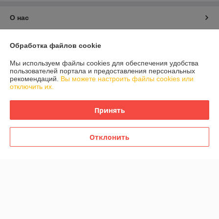
О нас
Контакты
Обработка файлов cookie
Мы используем файлы cookies для обеспечения удобства
Доставка и оплата
пользователей портала и предоставления персональных
рекомендаций.
Вы можете настроить файлы cookies или
отключить их.
График работы
Принять
Полная версия сайта
Политика обработки cookies
Отклонить
Сайт создан на платформе Deal.by
Информация для покупателя
Индивидуальный предприниматель:
ИП Жикулин Сергей Михайлович
г. Минск, ул. Голубева, 22 корп. 1 кв. 531