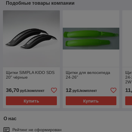
Подобные товары компании
Щитки SIMPLA KIDO SDS
Щитки для велосипеда
Щит
20" чёрные
24-26"
24-
2W
36,70
12
11
руб./комплект
руб./комплект
Купить
Купить
О нас
Рейтинг не сформирован