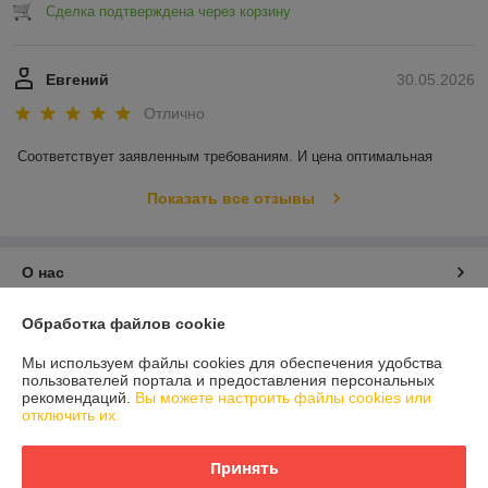
Сделка подтверждена через корзину
Евгений
30.05.2026
Отлично
Соответствует заявленным требованиям. И цена оптимальная
Показать все отзывы
О нас
Обработка файлов cookie
Контакты
Мы используем файлы cookies для обеспечения удобства
Доставка и оплата
пользователей портала и предоставления персональных
рекомендаций.
Вы можете настроить файлы cookies или
отключить их.
График работы
Принять
Полная версия сайта