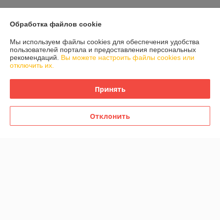
Контакты
Обработка файлов cookie
Мы используем файлы cookies для обеспечения удобства
Доставка и оплата
пользователей портала и предоставления персональных
рекомендаций.
Вы можете настроить файлы cookies или
отключить их.
График работы
Принять
Полная версия сайта
Политика обработки cookies
Отклонить
Сайт создан на платформе Deal.by
Информация для покупателя
Индивидуальный предприниматель:
ИП Жикулин Сергей Михайлович
г. Минск, ул. Голубева, 22 корп. 1 кв. 531
Регистрационный номер ЕГР: 191953556
УНП: 191953556