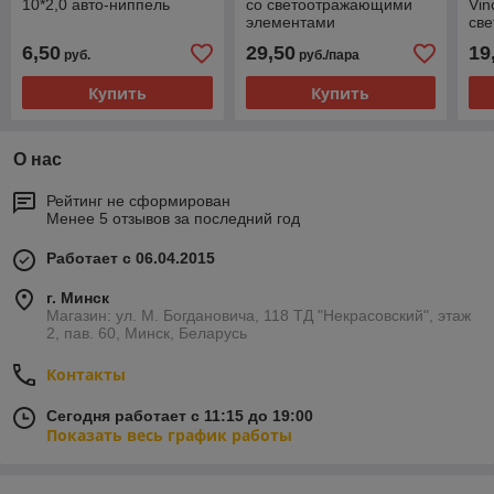
10*2,0 авто-ниппель
со светоотражающими
Vin
элементами
св
эл
6,50
29,50
19
руб.
руб./пара
Купить
Купить
О нас
Рейтинг не сформирован
Менее 5 отзывов за последний год
Работает с 06.04.2015
г. Минск
Магазин: ул. М. Богдановича, 118 ТД "Некрасовский", этаж
2, пав. 60, Минск, Беларусь
Контакты
Сегодня работает с 11:15 до 19:00
Показать весь график работы