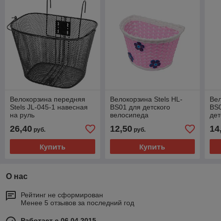
Велокорзина передняя
Велокорзина Stels HL-
Вел
Stels JL-045-1 навесная
BS01 для детского
BS0
на руль
велосипеда
дет
26,40
12,50
14
руб.
руб.
Купить
Купить
О нас
Рейтинг не сформирован
Менее 5 отзывов за последний год
Работает с 06.04.2015