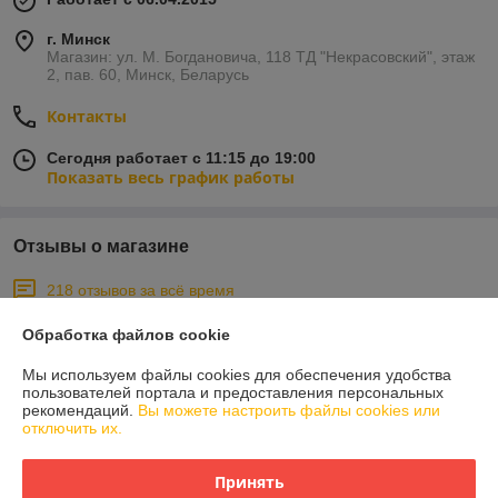
г. Минск
Магазин: ул. М. Богдановича, 118 ТД "Некрасовский", этаж
2, пав. 60, Минск, Беларусь
Контакты
Сегодня работает с 11:15 до 19:00
Показать весь график работы
Отзывы о магазине
218 отзывов за всё время
Обработка файлов cookie
Покупатель
12.06.2026
Отлично
Мы используем файлы cookies для обеспечения удобства
пользователей портала и предоставления персональных
рекомендаций.
Вы можете настроить файлы cookies или
Заказ получен. Детали подошли.  Отправили быстро. Всё ОК!
отключить их.
Сделка подтверждена через корзину
Принять