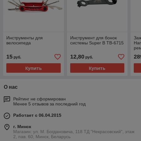
Инструменты для
Инструмент для бонок
Заж
велосипеда
системы Super B TB-6715
Han
ре
15
12,80
28
руб.
руб.
Купить
Купить
О нас
Рейтинг не сформирован
Менее 5 отзывов за последний год
Работает с 06.04.2015
г. Минск
Магазин: ул. М. Богдановича, 118 ТД "Некрасовский", этаж
2, пав. 60, Минск, Беларусь