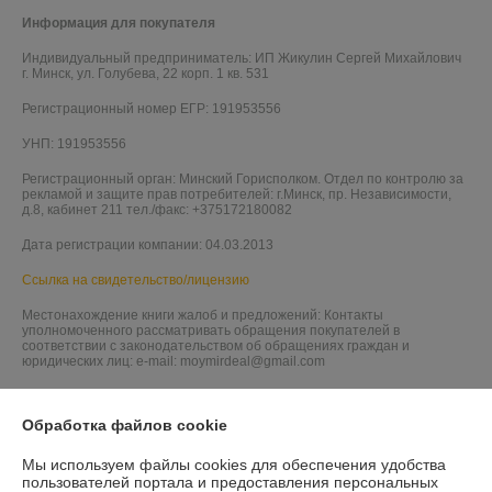
Информация для покупателя
Индивидуальный предприниматель:
ИП Жикулин Сергей Михайлович
г. Минск, ул. Голубева, 22 корп. 1 кв. 531
Регистрационный номер ЕГР: 191953556
УНП: 191953556
Регистрационный орган: Минский Горисполком. Отдел по контролю за
рекламой и защите прав потребителей: г.Минск, пр. Независимости,
д.8, кабинет 211 тел./факс: +375172180082
Дата регистрации компании: 04.03.2013
Ссылка на свидетельство/лицензию
Местонахождение книги жалоб и предложений: Контакты
уполномоченного рассматривать обращения покупателей в
соответствии с законодательством об обращениях граждан и
юридических лиц: e-mail: moymirdeal@gmail.com
Обработка файлов cookie
Мы используем файлы cookies для обеспечения удобства
пользователей портала и предоставления персональных