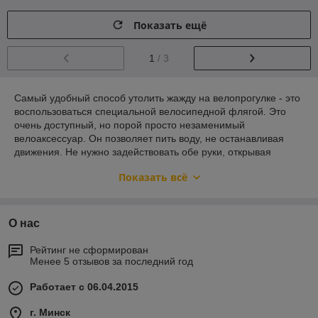
Показать ещё
1
/ 3
Самый удобный способ утолить жажду на велопрогулке - это
воспользоваться специальной велосипедной флягой. Это
очень доступный, но порой просто незаменимый
велоаксессуар. Он позволяет пить воду, не останавливая
движения. Не нужно задействовать обе руки, открывая
крышку. Не нужно думать, куда бы ее пристроить - бутылка
Показать всё
для велосипеда крепится к байку на специальный
держатель.
Как выбрать велосипедную флягу?
О нас
Если хотите выбрать бутылку для велосипеда, которая будет
Рейтинг не сформирован
максимально соответствовать вашим запросам, обратите
Менее 5 отзывов за последний год
внимание на следующие параметры:
Объем велофляги. Здесь все зависит от того,
Работает с 06.04.2015
сколько воды вы пьете и на как долго длятся
велопрогулки. Велофляги бывают меньшего (0,5-0,75
г. Минск