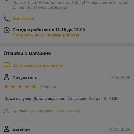
Магазин: ул. М. Богдановича, 118 ТД "Некрасовский", этаж
л) и большего (от 1 л.) объема.
2, пав. 60, Минск, Беларусь
Материал изготовления. Это могут быть пластик или
алюминий. Пластиковые модели доступны и весят
Контакты
мало, а потому более популярны. Некоторые фляги
также имеют керамический слой, который
Сегодня работает с 11:15 до 19:00
обеспечивает сохранение температуры, в жаркую
Показать весь график работы
погоду вода в такой фляге не нагревается.
Форма и внешнее покрытие. Как правило, велофляги
отличаются эргономичной формой и имеют
Отзывы о магазине
специальные прорезиненные вставки. Это позволяет
им не выскальзывать из рук велосипедиста при
218 отзывов за всё время
движении.
Где купить флягу для воды
Покупатель
12.06.2026
велосипедную в Минске
Отлично
Выбирайте велофляги и бутылки для велосипеда в нашем
Заказ получен. Детали подошли.  Отправили быстро. Всё ОК!
каталоге! Детские и взрослые модели на любой вкус и
кошелек в наличии и под заказ. Мы доставим покупку по
Сделка подтверждена через корзину
Минску курьером или по всей Беларуси почтой.
Евгений
30.05.2026