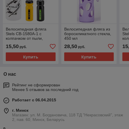
Велосипедная фляга
Велосипедная фляга из
Ве
Stels CB-1580A-1 с
боросиликатного стекла,
Ste
колпачком от пыли,
450 мл
кол
синяя, 680 мл
жёл
15,50
28,50
15
руб.
руб.
Купить
Купить
О нас
Рейтинг не сформирован
Менее 5 отзывов за последний год
Работает с 06.04.2015
г. Минск
Магазин: ул. М. Богдановича, 118 ТД "Некрасовский", этаж
2, пав. 60, Минск, Беларусь