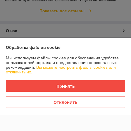
Показать все отзывы
О нас
Контакты
Обработка файлов cookie
Мы используем файлы cookies для обеспечения удобства
Доставка и оплата
пользователей портала и предоставления персональных
рекомендаций.
Вы можете настроить файлы cookies или
отключить их.
График работы
Принять
Полная версия сайта
Политика обработки cookies
Отклонить
Сайт создан на платформе Deal.by